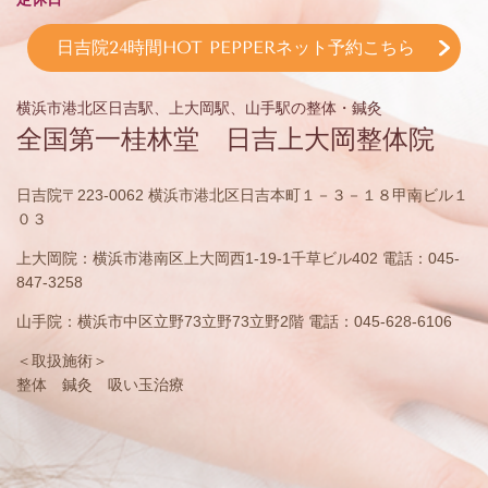
日吉院24時間HOT PEPPERネット予約こちら
横浜市港北区日吉駅、上大岡駅、山手駅の整体・鍼灸
全国第一桂林堂 日吉上大岡整体院
日吉院〒223-0062 横浜市港北区日吉本町１－３－１８甲南ビル１
０３
上大岡院：横浜市港南区上大岡西1-19-1千草ビル402 電話：045-
847-3258
山手院：横浜市中区立野73立野73立野2階 電話：045-628-6106
＜取扱施術＞
整体 鍼灸 吸い玉治療