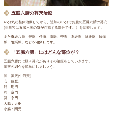
五臓六腑の募穴治療
45分気功整体治療してから、追加の15分でお腹の五臓六腑の募穴
(※募穴は五臓六腑の気が貯蔵する部分です。）を治療します。
また奇経八脈「督脈、任脈、衝脈、帯脈、陽維脈、陰維脈、陽蹻
脈、陰蹻脈」などを治療します。
「五臓六腑」にはどんな部位が？
五臓六腑には様々募穴がありその治療をしていきます。
募穴の紹介を簡単にしましょう。
肺：募穴(中府穴）
心：巨厥。
肝：期門
脾：章門
腎：京門
大腸：天枢
小腸：関元